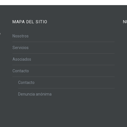
MAPA DEL SITIO
N
o
Nosotros
Servicios
Asociados
Contacto
Contacto
Denuncia anónima