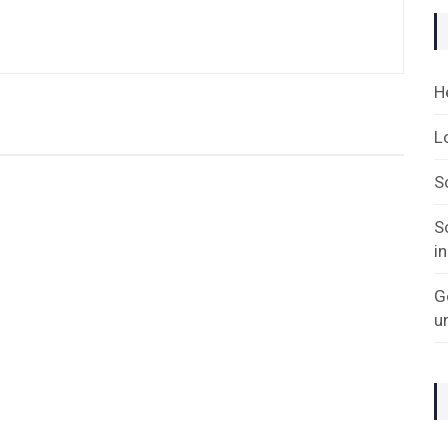
H
L
S
S
i
G
u