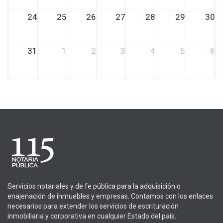
24
25
26
27
28
29
30
31
1
2
3
4
5
6
Servicios notariales y de fe pública para la adquisición o
enajenación de inmuebles y empresas. Contamos con los enlaces
necesarios para extender los servicios de escrituración
inmobiliaria y corporativa en cualquier Estado del país.