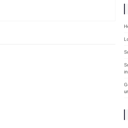
H
L
S
S
i
G
u