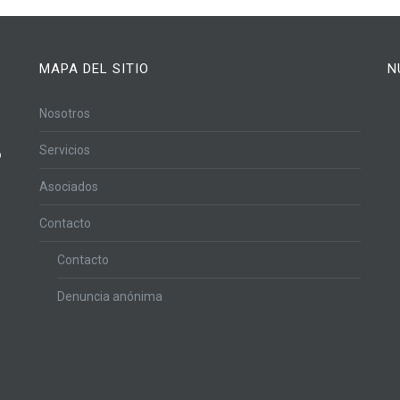
MAPA DEL SITIO
N
Nosotros
Servicios
o
Asociados
Contacto
Contacto
Denuncia anónima