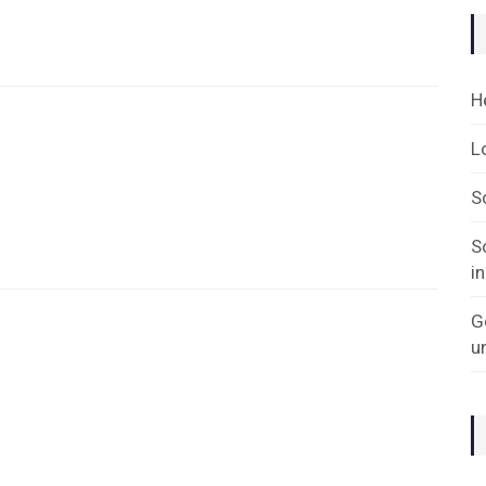
H
L
S
S
i
G
u