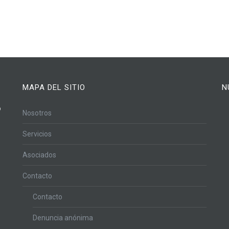
MAPA DEL SITIO
N
o
Nosotros
Servicios
Asociados
Contacto
Contacto
Denuncia anónima