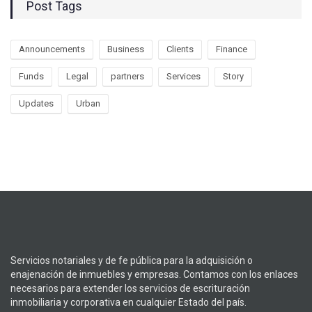
Post Tags
Announcements
Business
Clients
Finance
Funds
Legal
partners
Services
Story
Updates
Urban
Servicios notariales y de fe pública para la adquisición o
enajenación de inmuebles y empresas. Contamos con los enlaces
necesarios para extender los servicios de escrituración
inmobiliaria y corporativa en cualquier Estado del país.