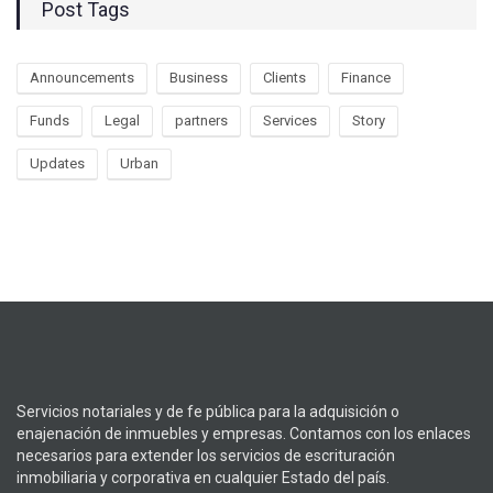
Post Tags
Announcements
Business
Clients
Finance
Funds
Legal
partners
Services
Story
Updates
Urban
Servicios notariales y de fe pública para la adquisición o
enajenación de inmuebles y empresas. Contamos con los enlaces
necesarios para extender los servicios de escrituración
inmobiliaria y corporativa en cualquier Estado del país.