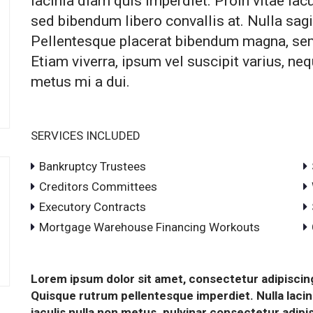
lacinia diam quis imperdiet. Proin vitae iacu
sed bibendum libero convallis at. Nulla sagi
Pellentesque placerat bibendum magna, s
Etiam viverra, ipsum vel suscipit varius, neq
metus mi a dui.
SERVICES INCLUDED
Bankruptcy Trustees
Creditors Committees
Executory Contracts
Mortgage Warehouse Financing Workouts
Lorem ipsum dolor sit amet, consectetur adipiscing
Quisque rutrum pellentesque imperdiet. Nulla lacin
iaculis nulla non metus. pulvinar consectetur adipi