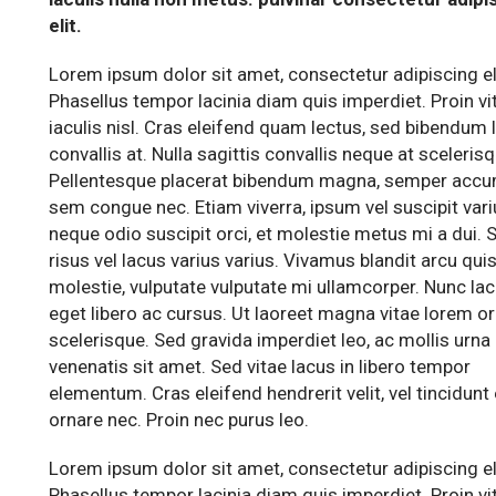
elit.
Lorem ipsum dolor sit amet, consectetur adipiscing el
Phasellus tempor lacinia diam quis imperdiet. Proin vi
iaculis nisl. Cras eleifend quam lectus, sed bibendum 
convallis at. Nulla sagittis convallis neque at scelerisq
Pellentesque placerat bibendum magna, semper acc
sem congue nec. Etiam viverra, ipsum vel suscipit vari
neque odio suscipit orci, et molestie metus mi a dui. 
risus vel lacus varius varius. Vivamus blandit arcu quis
molestie, vulputate vulputate mi ullamcorper. Nunc lac
eget libero ac cursus. Ut laoreet magna vitae lorem o
scelerisque. Sed gravida imperdiet leo, ac mollis urna
venenatis sit amet. Sed vitae lacus in libero tempor
elementum. Cras eleifend hendrerit velit, vel tincidunt
ornare nec. Proin nec purus leo.
Lorem ipsum dolor sit amet, consectetur adipiscing el
Phasellus tempor lacinia diam quis imperdiet. Proin vi