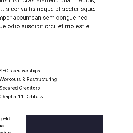
lis nisl. Cras eleifend quam lectus,
ttis convallis neque at scelerisque.
emper accumsan sem congue nec.
ue odio suscipit orci, et molestie
SEC Receiverships
Workouts & Restructuring
Secured Creditors
Chapter 11 Debtors
 elit.
ia
scing