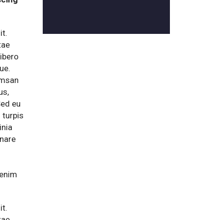
it.
tae
libero
ue.
umsan
us,
Sed eu
 turpis
inia
rnare
 enim
it.
tae