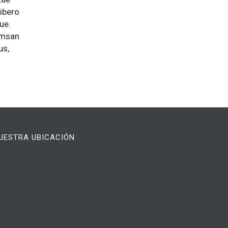
libero
ue.
umsan
us,
UESTRA UBICACIÓN